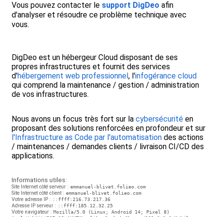
Vous pouvez contacter le
support DigDeo
afin
d'analyser et résoudre ce problème technique avec
vous.
DigDeo est un hébergeur Cloud disposant de ses
propres infrastructures et fournit des services
d'
hébergement web professionnel
, l'
infogérance cloud
qui comprend la maintenance / gestion / administration
de vos infrastructures.
Nous avons un focus très fort sur la
cybersécurité
en
proposant des solutions renforcées en profondeur et sur
l'Infrastructure as Code par l'automatisation
des actions
/ maintenances / demandes clients / livraison CI/CD des
applications.
Informations utiles:
Site Internet côté serveur :
emmanuel-blivet.folieo.com
Site Internet côté client :
emmanuel-blivet.folieo.com
Votre adresse IP :
::ffff:216.73.217.36
Adresse IP serveur :
::ffff:185.12.32.25
Votre navigateur :
Mozilla/5.0 (Linux; Android 14; Pixel 8)